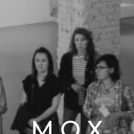
М.О.Х