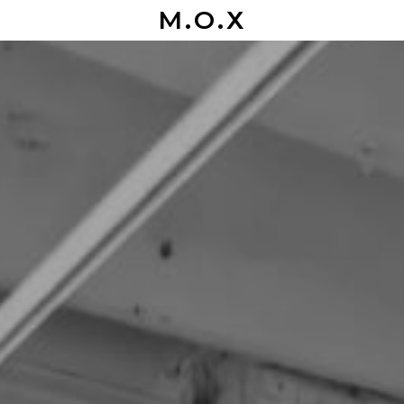
М.О.Х