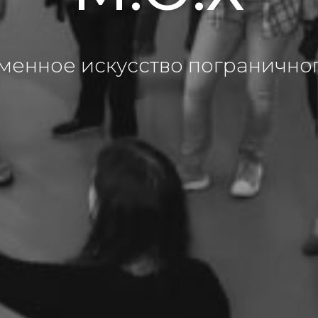
менное искусство пограничног