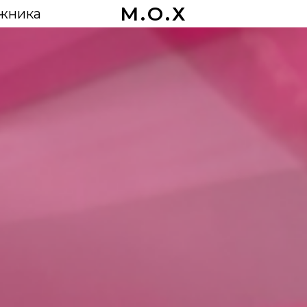
М.О.Х
ожника